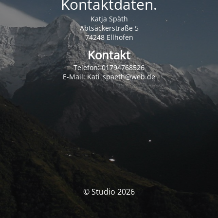
Kontaktdaten.
Katja Späth
Abtsäckerstraße 5
74248 Ellhofen
Kontakt
Telefon: 01794768526
E-Mail: Kati_spaeth@web.de
© Studio 2026