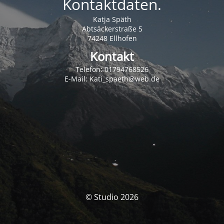
Kontaktdaten.
Katja Späth
Abtsäckerstraße 5
74248 Ellhofen
Kontakt
Telefon: 01794768526
E-Mail: Kati_spaeth@web.de
© Studio 2026